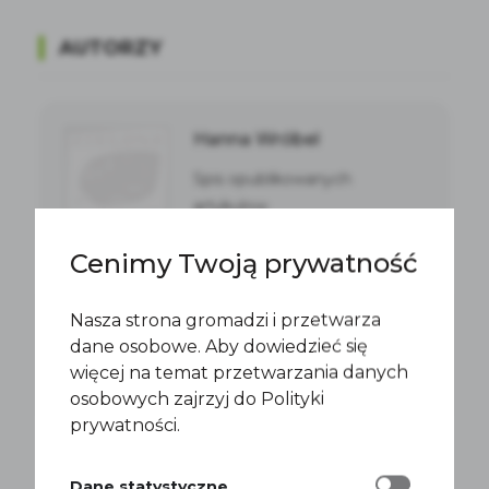
AUTORZY
Hanna Wróbel
Spis opublikowanych
artykulow
Cenimy Twoją prywatność
Tomasz Wałkuski
Nasza strona gromadzi i przetwarza
dane osobowe. Aby dowiedzieć się
Spis opublikowanych
więcej na temat przetwarzania danych
artykulow
osobowych zajrzyj do Polityki
prywatności.
Dane statystyczne