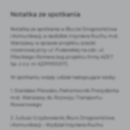
Notatka ze spotkania
Notatka ze spotkania w Biurze Drogownictwa
i Komunikacji, w siedzibie Inżyniera Ruchu m.st.
Warszawy w sprawie projektu ścieżki
rowerowej przy ul. Puławskiej na odc. ul.
Pileckiego-Romera (wg projektu firmy AZET
Sp. z o.o. nr AZ/PP/01/07).
W spotkaniu wzięły udział następujące osoby:
1. Stanisław Plewako, Pełnomocnik Prezydenta
m.st. Warszawy ds. Rozwoju Transportu
Rowerowego
2. Juliusz Grzybowiecki, Biuro Drogownictwa
i Komunikacji – Wydział Inżyniera Ruchu