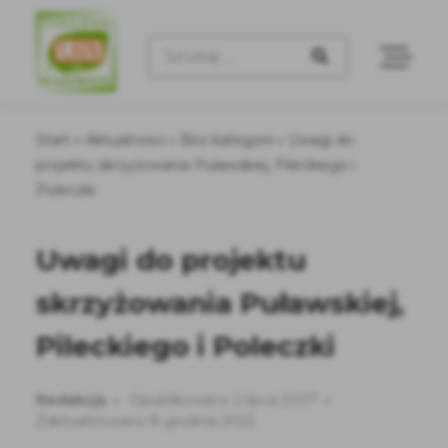
Szukaj:
Start
»
Aktualności
»
Bez kategorii
»
Uwagi do
projektu skrzyżowania Puławskiej, Pileckiego i
Poleczki
Uwagi do projektu
skrzyżowania Puławskiej,
Pileckiego i Poleczki
Redakcja
Opublikowano 2 lipca 2007
Zaktualizowano 8 grudnia 2022