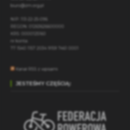
biuro@zm.org.pl
NIP: 113-22-25-096
REGON: 01263626600000
KRS: 0000125160
nr konta:
77 1540 1157 2034 9159 7461 0001
Kanał RSS z wpisami
JESTEŚMY CZĘŚCIĄ: