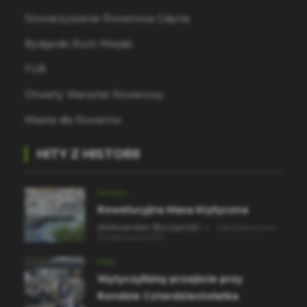
Stowarzyszenie Rowerowa Gdynia
Bydgoski Ruch Miejski
FUB
Otwarty Warsztat Rowerowy
Miasta dla Rowerów
HITY Z HISTORII
Rowery
Rowelucyjna Masa Krytyczna
Aleksander Buczynski
Opublikowano
21 czerwca 2002
Piesi
Wytyczyliśmy przejście przy
Rondzie Czterdziestolatka