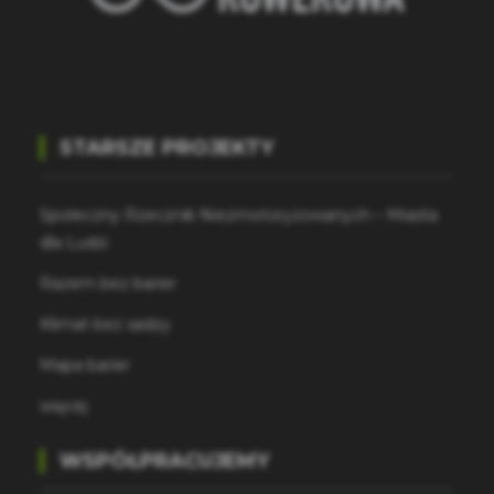
STARSZE PROJEKTY
Społeczny Rzecznik Niezmotoryzowanych – Miasta
dla Ludzi
Razem bez barier
Klimat bez sadzy
Mapa barier
więcej
WSPÓŁPRACUJEMY