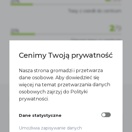
20%
Trasy z osiedli do centrum
2
/
9
22%
Główne trasy w centrum
Cenimy Twoją prywatność
130
/
195
67%
Nasza strona gromadzi i przetwarza
Kontraruch rowerowy
dane osobowe. Aby dowiedzieć się
więcej na temat przetwarzania danych
osobowych zajrzyj do Polityki
prywatności.
PRZECZYTAJ TAKŻE
Dane statystyczne
Umożliwia zapisywanie danych