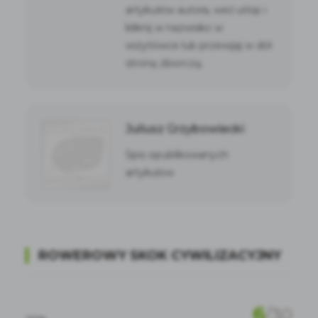
artykułów autora, weź urlop i
kliknij w nazwisko w
wizytówce lub przewijaj w dół
stronę zbiorczą.
Juliusz Grzybowiecki
Spis opublikowanych
artykulow
ROWEROWY SKOK CYWILIZACYJNY
6
/
30