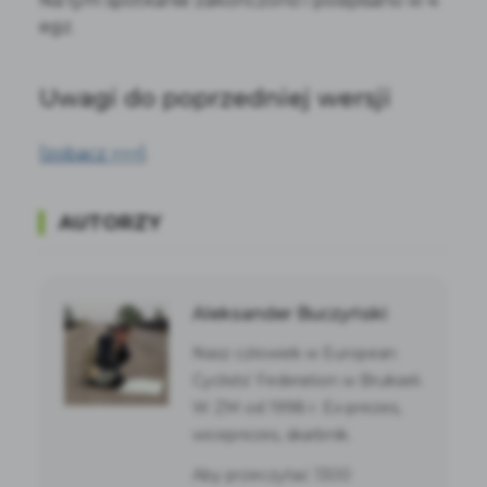
Na tym spotkanie zakończono i podpisano w 4
egz.
Uwagi do poprzedniej wersji
[zobacz >>>]
.
AUTORZY
Aleksander Buczyński
Nasz człowiek w European
Cyclists’ Federation w Brukseli.
W ZM od 1998 r. Ex-prezes,
wiceprezes, skarbnik.
Aby przeczytać 1300