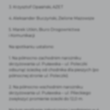
3. Krzysztof Opasiński, AZET
4. Aleksander Buczyński, Zielone Mazowsze
5. Marek Utkin, Biuro Drogownictwa
i Komunikacji
Na spotkaniu ustalono:
1. Na północno-zachodnim narożniku
skrzyżowania ul. Puławska – ul. Poleczki
odsunąć ścieżkę od chodnika dla pieszych (po
północnej stronie ul. Poleczki).
2. Na północno-wschodnim narożniku
skrzyżowania ul. Puławska – ul. Pileckiego
zwiększyć promienie ścieżki do 12,0 m.