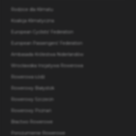
Rodzice dla Klimatu
Koalicja Klimatyczna
European Cyclists’ Federation
European Passengers’ Federation
Ambasada Królestwa Niderlandów
Wrocławska Inicjatywa Rowerowa
Rowerowa Łódź
Rowerowy Białystok
Rowerowy Szczecin
Rowerowy Poznań
Bractwo Rowerowe
Porozumienie Rowerowe