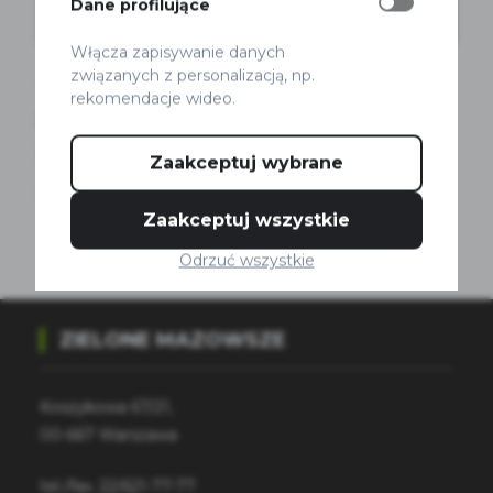
Dane profilujące
Włącza zapisywanie danych
związanych z personalizacją, np.
Audyt
Projekty
Rowery
rekomendacje wideo.
Konferencja podsumowująca projekt
SERIO.
Zaakceptuj wybrane
Marek Smyk
Opublikowano 17 grudnia 2025
Zaakceptuj wszystkie
Odrzuć wszystkie
ZIELONE MAZOWSZE
Koszykowa 67/21,
00-667 Warszawa
tel./fax.
22/621-77-77