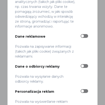
analitycznych (takich jak pliki cookie),
np. czas trwania wizyty. Dane te
pomagają zrozumieć, w jaki sposób
odwiedzający wchodzą w interakcję
ze stroną, gromadząc i raportując te
informacje anonimowo.
Dane reklamowe
Nad Wisłę Rowerem
Rowery
Pozwala na zapisywanie informacji
Nad Wisłę rowerem 2026. Jeździmy z
(takich jak pliki cookie) związanych z
Wami czwarty rok!
reklamami.
Marek Smyk
Opublikowano 26 maja 2026
Dane o odbiorcy reklamy
Pozwala na wysyłanie danych
odbiorcy reklamy.
Personalizacja reklam
Pozwala na wyświetlanie reklam