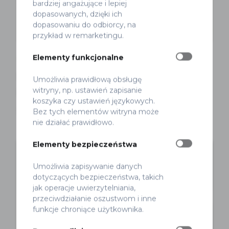
bardziej angażujące i lepiej
dopasowanych, dzięki ich
dopasowaniu do odbiorcy, na
przykład w remarketingu.
Elementy funkcjonalne
Audyt
Projekty
Rowery
Monitoring inwestycji rowerowych –
Umożliwia prawidłową obsługę
witryny, np. ustawień zapisanie
narzędzia.
koszyka czy ustawień językowych.
Marek Smyk
Opublikowano 18 grudnia 2025
Bez tych elementów witryna może
nie działać prawidłowo.
Elementy bezpieczeństwa
Umożliwia zapisywanie danych
dotyczących bezpieczeństwa, takich
jak operacje uwierzytelniania,
przeciwdziałanie oszustwom i inne
funkcje chroniące użytkownika.