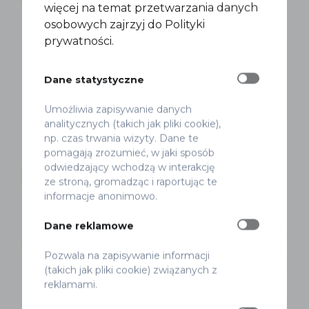
więcej na temat przetwarzania danych
osobowych zajrzyj do Polityki
prywatności.
Paweł Wyrzykowski
Spis opublikowanych
Dane statystyczne
artykulow
Umożliwia zapisywanie danych
analitycznych (takich jak pliki cookie),
np. czas trwania wizyty. Dane te
pomagają zrozumieć, w jaki sposób
odwiedzający wchodzą w interakcję
ROWEROWY SKOK CYWILIZACYJNY
ze stroną, gromadząc i raportując te
informacje anonimowo.
Dane reklamowe
6
/
30
20%
Pozwala na zapisywanie informacji
Trasy z osiedli do centrum
(takich jak pliki cookie) związanych z
reklamami.
2
/
9