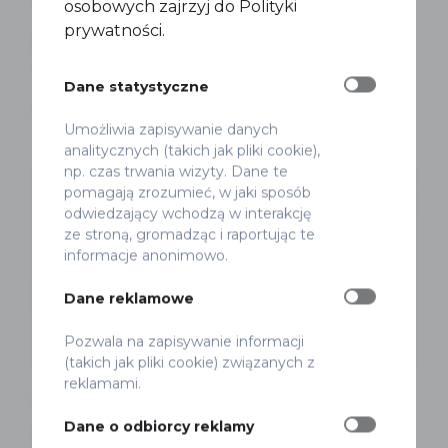
Nad Wisłę Rowerem
Rowery
osobowych zajrzyj do Polityki
prywatności.
Nad Wisłę rowerem 2026. Jeździmy z
Wami czwarty rok!
Dane statystyczne
Marek Smyk
Opublikowano 26 maja 2026
Umożliwia zapisywanie danych
analitycznych (takich jak pliki cookie),
np. czas trwania wizyty. Dane te
pomagają zrozumieć, w jaki sposób
odwiedzający wchodzą w interakcję
ze stroną, gromadząc i raportując te
informacje anonimowo.
Dane reklamowe
Pozwala na zapisywanie informacji
(takich jak pliki cookie) związanych z
reklamami.
Audyt
Projekty
Rowery
Dane o odbiorcy reklamy
Monitoring inwestycji rowerowych –