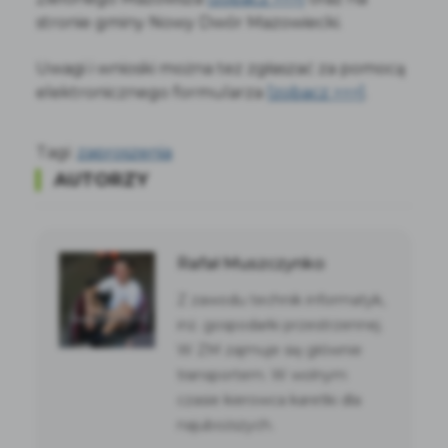
stronie gminy Nowy Dwór Mazowiecki.
Uwagi i wnioski można tez zgłaszać za pomocą
elektronicznego formularza
[zobacz >>>]
.
Tagi:
zaproszenia
AUTORZY
Rafał Muszczynko
Z zawodu technik informatyk,
inż. gospodarki przestrzennej.
W ZM zajmuje się głównie
transportem. W wolnym
czasie kierowca karetki dla
najuboższych.