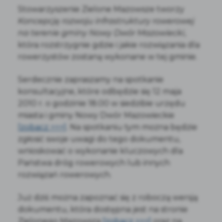
Stowarzyszenie Zielone Mazowsze tworzy
Koncepcję rozwoju infrastruktury rowerowej
na terenie gminy Nowy Dwór Mazowiecki
,
która rozstrzygnie gdzie i jakie rozwiązania dla
rowerzystów zostaną wykonane w tej gminie.
Serdecznie zapraszamy na spotkanie
konsultacyjne, które odbędzie się 12 maja
2010 r. o godzinie 18.00 w siedzibie urzędu
miasta i gminy Nowy Dwór Mazowieckie
[zobacz >>>]
. Na spotkaniu tym można będzie
zgłosić swoje uwagi do tego dokumentu,
wnioskować o wykonanie kluczowych dla
Państwa dróg rowerowych lub innych
rozwiązań rowerowych.
Już dziś można zapoznać się z roboczą wersją
dokumentu, która dostępna jest na stronie
Zielonego Mazowsza
[zobacz >>>]
oraz na