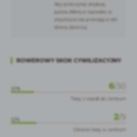
Aby przeczytać artykuły
autora, kliknij w nazwisko w
wizytówce lub przewijaj w dół
stronę zbiorczą.
ROWEROWY SKOK CYWILIZACYJNY
6
/
30
20%
Trasy z osiedli do centrum
2
/
9
22%
Główne trasy w centrum