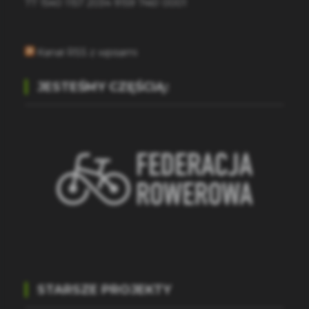
77 1540 1157 2034 9159 7461 0001
Kanał RSS z wpisami
JESTEŚMY CZĘŚCIĄ:
STARSZE PROJEKTY