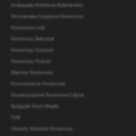
Ambasada Królestwa Niderlandów
Wrocławska Inicjatywa Rowerowa
Rowerowa Łódź
Rowerowy Białystok
Rowerowy Szczecin
Rowerowy Poznań
Bractwo Rowerowe
Porozumienie Rowerowe
Stowarzyszenie Rowerowa Gdynia
Bydgoski Ruch Miejski
FUB
Otwarty Warsztat Rowerowy