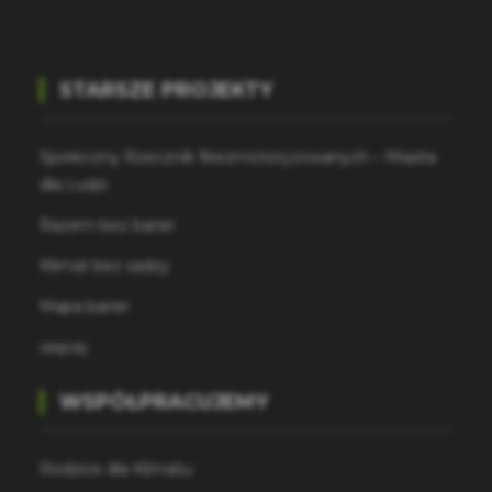
STARSZE PROJEKTY
Społeczny Rzecznik Niezmotoryzowanych – Miasta
dla Ludzi
Razem bez barier
Klimat bez sadzy
Mapa barier
więcej
WSPÓŁPRACUJEMY
Rodzice dla Klimatu