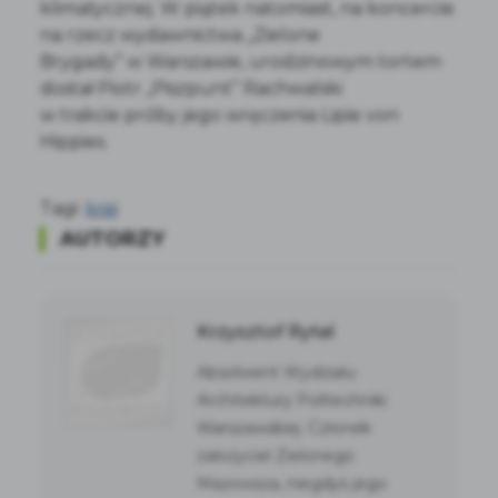
klimatycznej. W piątek natomiast, na koncercie
na rzecz wydawnictwa „Zielone
Brygady” w Warszawie, urodzinowym tortem
dostał Piotr „Piszpunt” Rachwalski
w trakcie próby jego wręczenia Lipie von
Hippies.
Tagi:
kraj
AUTORZY
Krzysztof Rytel
Absolwent Wydziału
Architektury Politechniki
Warszawskiej. Członek
założyciel Zielonego
Mazowsza, niegdyś jego