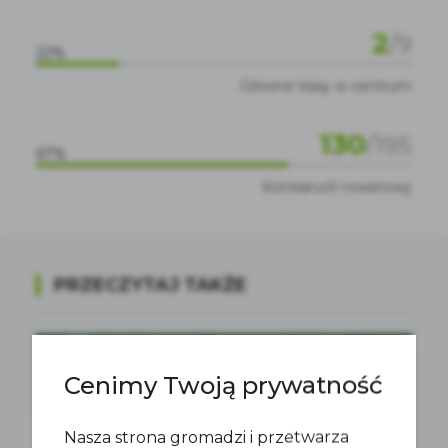
2
/
9
22%
Główne trasy w centrum
130
/
195
67%
Kontraruch rowerowy
PRZECZYTAJ TAKŻE
Cenimy Twoją prywatność
Nasza strona gromadzi i przetwarza