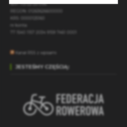
NIP: 113-22-25-096
REGON: 01263626600000
KRS: 0000125160
nr konta:
77 1540 1157 2034 9159 7461 0001
Kanał RSS z wpisami
JESTEŚMY CZĘŚCIĄ: