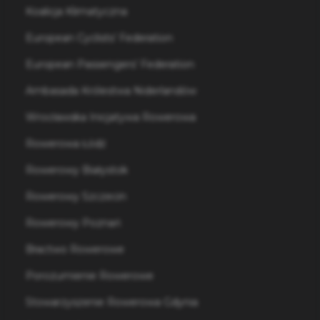
Koalicja Klimatyczna
European Cyclists’ Federation
European Passengers’ Federation
Ambasada Królestwa Niderlandów
Wrocławska Inicjatywa Rowerowa
Rowerowa Łódź
Rowerowy Białystok
Rowerowy Szczecin
Rowerowy Poznań
Bractwo Rowerowe
Porozumienie Rowerowe
Stowarzyszenie Rowerowa Gdynia