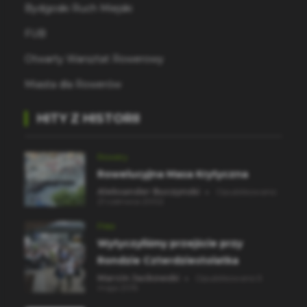
Bydgoski Ruch Miejski
FUB
Otwarty Warsztat Rowerowy
Miasta dla Rowerów
HITY Z HISTORII
Rowery
Rowelucyjna Masa Krytyczna
Aleksander Buczynski
Opublikowano
21 czerwca 2002
Piesi
Wytyczyliśmy przejście przy
Rondzie Czterdziestolatka
Marcin Jackowski
Opublikowano 5
maja 2015