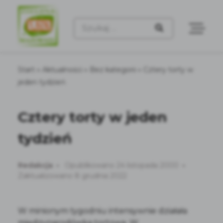
Szukaj:
Start
»
Aktualności
»
Bez kategorii
»
Cztery torty w
jeden tydzień
Cztery torty w jeden
tydzień
Redakcja
Opublikowano 24 listopada 2000
Zaktualizowano 8 grudnia 2022
W minionym tygodniu intensywnie działała
międzynarodówka tortowa. W