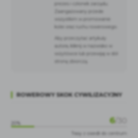
prezes i członek zarządu.
Zaangażowany przede
wszystkim w promowanie
kolei oraz ruchu rowerowego.
Aby przeczytać artykuły
autora, kliknij w nazwisko w
wizytówce lub przewijaj w dół
stronę zbiorczą.
ROWEROWY SKOK CYWILIZACYJNY
6
/
30
20%
Trasy z osiedli do centrum