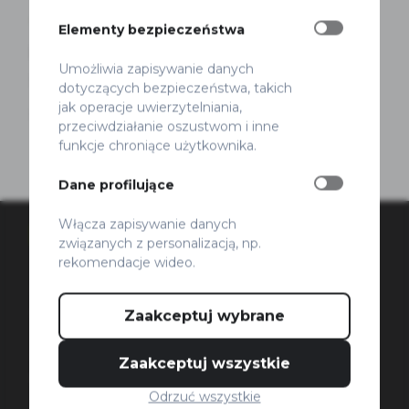
Audyt
Projekty
Rowery
Elementy bezpieczeństwa
Konferencja podsumowująca projekt
Umożliwia zapisywanie danych
SERIO.
dotyczących bezpieczeństwa, takich
jak operacje uwierzytelniania,
Marek Smyk
Opublikowano 17 grudnia 2025
przeciwdziałanie oszustwom i inne
funkcje chroniące użytkownika.
Dane profilujące
Włącza zapisywanie danych
ZIELONE MAZOWSZE
związanych z personalizacją, np.
rekomendacje wideo.
Koszykowa 67/21,
00-667 Warszawa
Zaakceptuj wybrane
tel./fax.
22/621-77-77
Zaakceptuj wszystkie
biuro@zm.org.pl
Odrzuć wszystkie