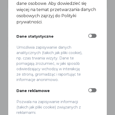
dane osobowe. Aby dowiedzieć się
więcej na temat przetwarzania danych
osobowych zajrzyj do Polityki
prywatności.
Nad Wisłę Rowerem
Rowery
Dane statystyczne
Nad Wisłę rowerem 2026. Jeździmy z
Wami czwarty rok!
Umożliwia zapisywanie danych
analitycznych (takich jak pliki cookie),
Marek Smyk
Opublikowano 26 maja 2026
np. czas trwania wizyty. Dane te
pomagają zrozumieć, w jaki sposób
odwiedzający wchodzą w interakcję
ze stroną, gromadząc i raportując te
informacje anonimowo.
Dane reklamowe
Pozwala na zapisywanie informacji
(takich jak pliki cookie) związanych z
reklamami.