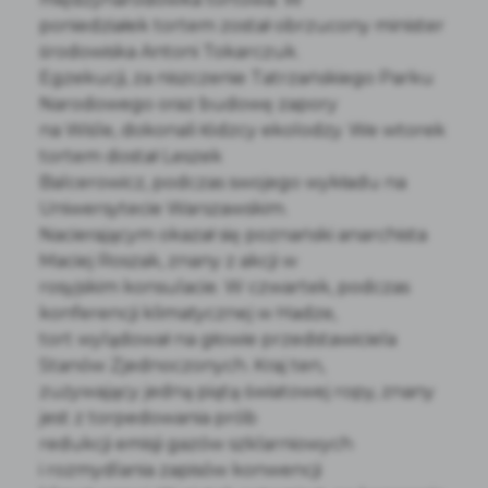
poniedziałek tortem został obrzucony minister
środowiska Antoni Tokarczuk.
Egzekucji, za niszczenie Tatrzańskiego Parku
Narodowego oraz budowę zapory
na Wiśle, dokonali łódzcy ekolodzy. We wtorek
tortem dostał Leszek
Balcerowicz, podczas swojego wykładu na
Uniwersytecie Warszawskim.
Nacierającym okazał się poznański anarchista
Maciej Roszak, znany z akcji w
rosyjskim konsulacie. W czwartek, podczas
konferencji klimatycznej w Hadze,
tort wylądował na głowie przedstawiciela
Stanów Zjednoczonych. Kraj ten,
zużywający jedną piątą światowej ropy, znany
jest z torpedowania prób
redukcji emisji gazów szklarniowych
i rozmydlania zapisów konwencji