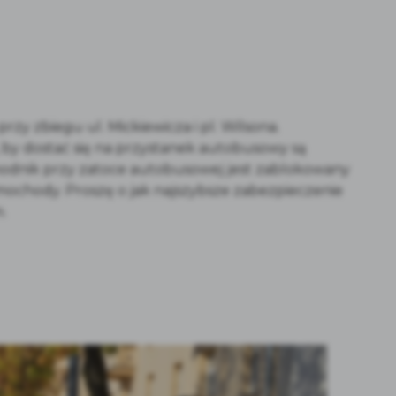
rzy zbiegu ul. Mickiewicza i pl. Wilsona.
, by dostać się na przystanek autobusowy są
chodnik przy zatoce autobusowej jest zablokowany
mochody. Proszę o jak najszybsze zabezpieczenie
.