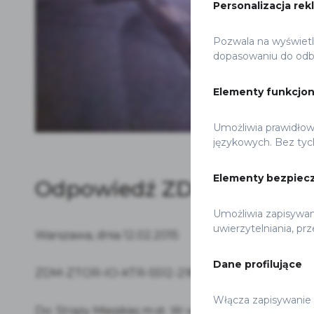
Personalizacja rek
Pozwala na wyświetla
dopasowaniu do odbi
Elementy funkcjo
Umożliwia prawidłow
językowych. Bez tyc
Elementy bezpiec
Odpowiedź ZDM
Umożliwia zapisywan
uwierzytelniania, pr
Warszawa, dnia 12.02.2015
Dane profilujące
ZDM-ZTOR-IO-KTR-5512-218-2-15
Włącza zapisywanie 
Do: Straży Miejskiej m.st. W-wy