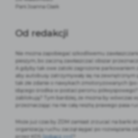
Pani Joanna Cisek
Od redakcji
Nie można zapobiegać szkodliwemu zawłaszczan
pieszym, bo zaczną zawłaszczać obszar przeznac
A gdyby tak owe zatoki zagrożone parkowaniem 
aby autobusy zatrzymywały się na zewnętrznym p
tak złe zdanie o nawykach zmotoryzowanych (po czę
idącego środka w postaci peronu półwyspowego?
zablokują? Tym bardziej, że można by wówczas 
przeznaczając na nie całą resztę prawego pasa ru
Może już czas by ZDM zamiast zrzucać na barki s
organizacją ruchu zaczął sięgać po rozwiązania z
przez KDS
[zobacz >>>]
?