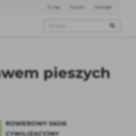
O nas
Forum
Kontakt
Szukaj:
awem pieszych
ROWEROWY SKOK
CYWILIZACYJNY