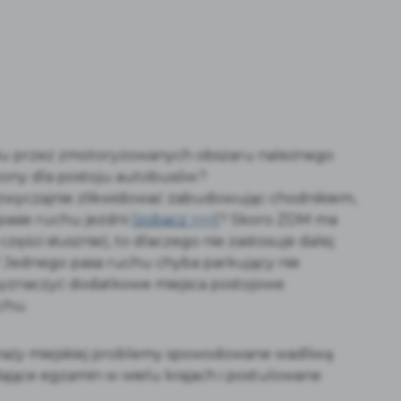
iu przez zmotoryzowanych obszaru należnego
zony dla postoju autobusów?
zwyczajnie zlikwidować zabudowując chodnikiem,
asie ruchu jezdni
[zobacz >>>]
? Skoro ZDM ma
ści słusznie), to dlaczego nie zastosuje dalej
 Jednego pasa ruchu chyba parkujący nie
wyznaczyć dodatkowe miejsca postojowe
chu.
traży miejskiej problemy spowodowane wadliwą
dające egzamin w wielu krajach i postulowane