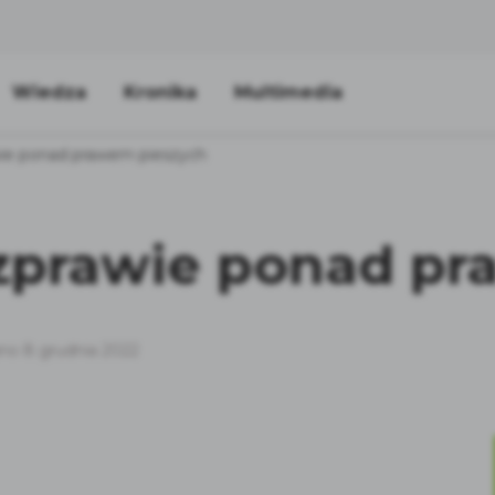
Wiedza
Kronika
Multimedia
ie ponad prawem pieszych
zprawie ponad pr
no 8 grudnia 2022