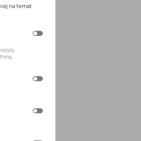
ęcej na temat
 wizyty.
troną,