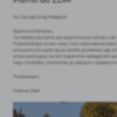
Do: Zarząd Dróg Miejskich
Szanowni Państwo,
Ta niedopuszczalna sytuacja trwa już od paru lat p
Przechodzący przez ulicę i tory tramwajowe piesi
zmuszeni poruszać się po jezdni, ponieważ cały 
przez parkujące na nim (zapewne nielegalnie) sa
tego chodnika i zwrócenie go pieszym i pasażerom
Pozdrawiam,
Joanna Cisek