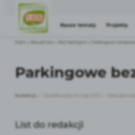
Nasze tematy
Projekty
Start
»
Aktualności
»
Bez kategorii
»
Parkingowe bezpraw
Parkingowe be
Redakcja
Opublikowano 8 maja 2015
Zaktualizowa
List do redakcji