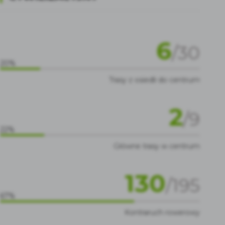
6
/
30
20%
Trasy z osiedli do centrum
2
/
9
22%
Główne trasy w centrum
130
/
195
67%
Kontraruch rowerowy