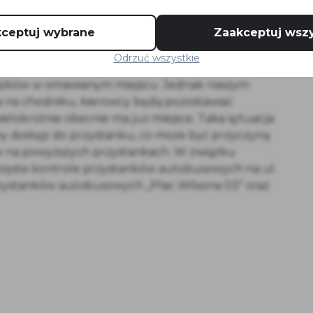
ceptuj wybrane
Zaakceptuj wszy
rwacją własną poniższego terenu, Zarząd Dróg
zystanków autobusowych na ul. Mickiewicza pod
Odrzuć wszystkie
awo o ruchu drogowym w szczególności art. 49,
e słupków w omawianym miejscu. Jednak naszym
 na chodniku, kierowcy będą pozostawiać
elokrotnie obecnie ma już miejsce. Taka sytuacja
y dostęp do przystanku, co może być przyczyną
w na powyższych przystankach. W związku
częste kontrole przystanków autobusowych na ul.
 przystanków autobusowych „Plac Wilsona 03” oraz