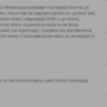
. Mickiewicza (widziałam na Waszej stronce, że
: mój e-mail ze zdjęciami (jedno, to „za dnia” jest
rzeze mnie) i odpowiedź ZDM-u, po której
nta), który na pewno prześle to do biura
iewiele ma wspólnego. Dostałam też standardową
 ten teren. Z doświadczenia wiem, że nie będzie to
 to nie wkurza tysięcy ludzi, którzy korzystają