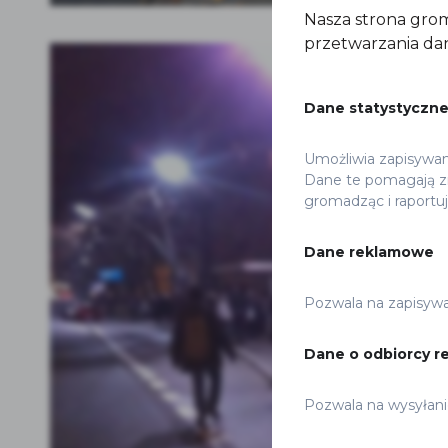
Nasza strona grom
przetwarzania dan
Dane statystyczn
Umożliwia zapisywanie
Dane te pomagają zr
gromadząc i raportu
Dane reklamowe
Pozwala na zapisywan
Dane o odbiorcy r
Pozwala na wysyłani