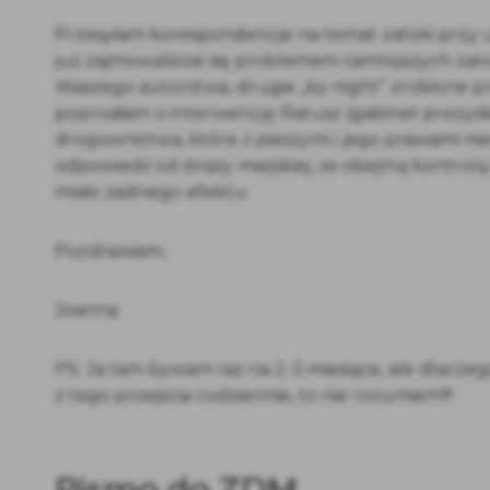
Przesyłam korespondencje na temat zatoki przy ul
już zajmowaliście się problemem tamtejszych zatok).
Waszego autorstwa, drugie „by night” zrobione p
poprosiłam o interwencję Ratusz (gabinet prezyde
drogownictwa, które z pieszymi i jego prawami n
odpowiedź od straży miejskiej, że obejmą kontrolą
miało żadnego efektu.
Pozdrawiam,
Joanna
PS. Ja tam bywam raz na 2-3 miesiące, ale dlaczego
z tego przejścia codziennie, to nie rozumiem!!!
Pismo do ZDM