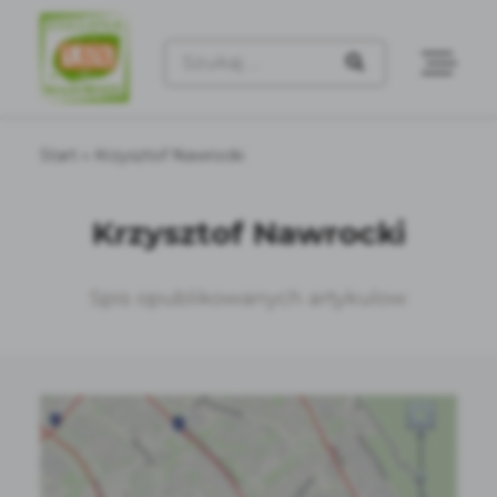
Szukaj:
Start
»
Krzysztof Nawrocki
Krzysztof Nawrocki
Spis opublikowanych artykulow