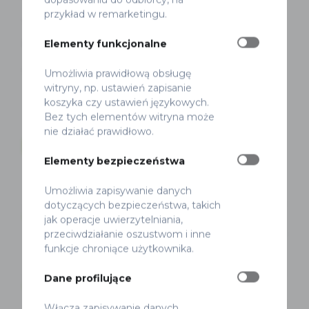
przykład w remarketingu.
10-punktowy plan rowerowy dla
Ursynowa
Elementy funkcjonalne
Redakcja
Opublikowano 8 marca 2012
Umożliwia prawidłową obsługę
witryny, np. ustawień zapisanie
koszyka czy ustawień językowych.
Bez tych elementów witryna może
nie działać prawidłowo.
ROWEROWY SKOK CYWILIZACYJNY
Elementy bezpieczeństwa
Umożliwia zapisywanie danych
6
/
30
dotyczących bezpieczeństwa, takich
20%
jak operacje uwierzytelniania,
Trasy z osiedli do centrum
przeciwdziałanie oszustwom i inne
funkcje chroniące użytkownika.
2
/
9
Dane profilujące
22%
Główne trasy w centrum
Włącza zapisywanie danych