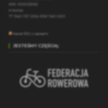
KRS: 0000125160
nr konta:
77 1540 1157 2034 9159 7461 0001
Kanał RSS z wpisami
JESTEŚMY CZĘŚCIĄ: