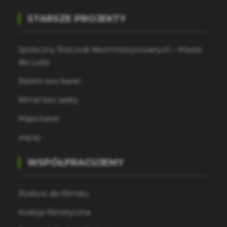
STARSZE PROJEKTY
Społeczny Rzecznik Niezmotoryzowanych – Miasta
dla Ludzi
Razem bez barier
Klimat bez sadzy
Mapa barier
więcej
WSPÓŁPRACUJEMY
Rodzice dla Klimatu
Koalicja Klimatyczna