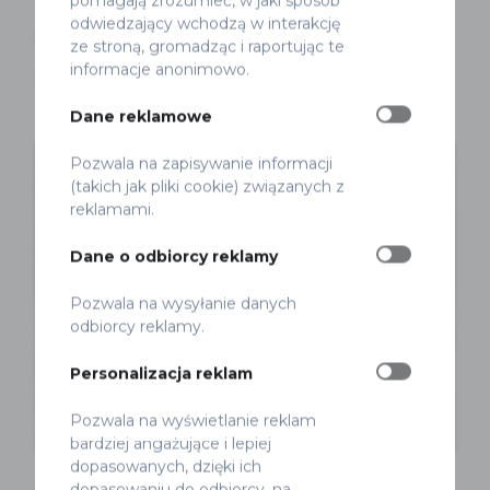
pomagają zrozumieć, w jaki sposób
odwiedzający wchodzą w interakcję
Nie przejeżdżaj obojętnie
ze stroną, gromadząc i raportując te
informacje anonimowo.
Redakcja
Opublikowano 25 maja 2013
Dane reklamowe
Pozwala na zapisywanie informacji
(takich jak pliki cookie) związanych z
reklamami.
Dane o odbiorcy reklamy
Pozwala na wysyłanie danych
odbiorcy reklamy.
Personalizacja reklam
Pozwala na wyświetlanie reklam
bardziej angażujące i lepiej
dopasowanych, dzięki ich
Bez kategorii
dopasowaniu do odbiorcy, na