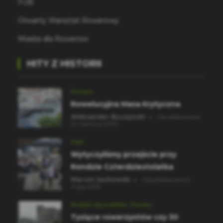
FUB
Otwarty Warsztat Rowerowy
Miasta dla Rowerów
HITY Z HISTORII
Rowery
Rowelucyjna Masa Krytyczna
Aleksander Buczynski
Opublikowano
21 czerwca 2002
Piesi
Wytyczyliśmy przejście przy
Rondzie Czterdziestolatka
Marcin Jackowski
Opublikowano 5
maja 2015
Budżet obywatelski
Rowery
Tysiące rowerzystów czy 30