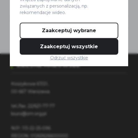
związanych z personalizacją, np.
130
rekomendacje wideo.
/
195
67%
Kontraruch rowerowy
Zaakceptuj wybrane
Zaakceptuj wszystkie
Odrzuć wszystkie
ZIELONE MAZOWSZE
Koszykowa 67/21,
00-667 Warszawa
tel./fax.
22/621-77-77
biuro@zm.org.pl
NIP: 113-22-25-096
REGON: 01263626600000