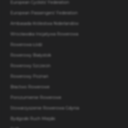
European Cyclists’ Federation
European Passengers’ Federation
Ambasada Królestwa Niderlandów
Wrocławska Inicjatywa Rowerowa
Rowerowa Łódź
Rowerowy Białystok
Rowerowy Szczecin
Rowerowy Poznań
Bractwo Rowerowe
Porozumienie Rowerowe
Stowarzyszenie Rowerowa Gdynia
Bydgoski Ruch Miejski